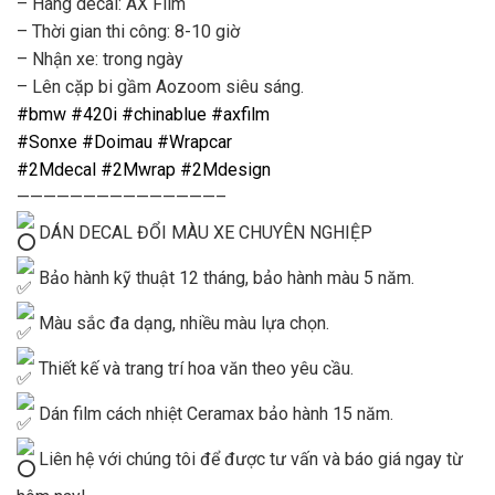
– Hãng decal: AX Film
– Thời gian thi công: 8-10 giờ
– Nhận xe: trong ngày
– Lên cặp bi gầm Aozoom siêu sáng.
#bmw
#420i
#chinablue
#axfilm
#Sonxe
#Doimau
#Wrapcar
#2Mdecal
#2Mwrap
#2Mdesign
———————————————–
DÁN DECAL ĐỔI MÀU XE CHUYÊN NGHIỆP
Bảo hành kỹ thuật 12 tháng, bảo hành màu 5 năm.
Màu sắc đa dạng, nhiều màu lựa chọn.
Thiết kế và trang trí hoa văn theo yêu cầu.
Dán film cách nhiệt Ceramax bảo hành 15 năm.
Liên hệ với chúng tôi để được tư vấn và báo giá ngay từ