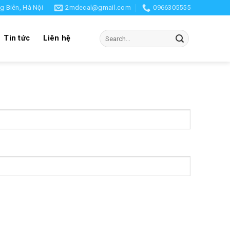
g Biên, Hà Nội
2mdecal@gmail.com
0966305555
Search
Tin tức
Liên hệ
for: