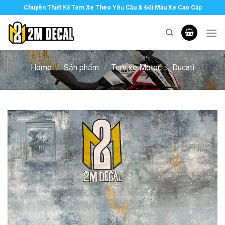
Skip
Chuyên Thiết Kế Tem Xe Theo Yêu Cầu & Đổi Màu Xe Cao Cấp
to
content
Home
/
Sản phẩm
/
Tem xe Motor
/
Ducati