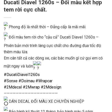
Ducati Diavel 1260s – Đổi màu kết hợp
tem rời cực chất.
Phong độ là nhất thời – Đẳng cấp là mãi mãi.
Đổi màu tem rời cho “cậu cả” Ducati Diavel 1260s –
Phiên bản mới trình làng cực chất cho đường đua tốc độ
thêm máu lửa.
Em cân tất cả các dòng xe, các bác muốn gì cứ gọi em có
mặt ngay và luôn
#DucatiDiavel1260s
#Sonxe
#Doimau
#Wrapcar
#2Mdecal
#2Mwrap
#2Mdesign
——————————————————
DÁN DECAL ĐỔI MÀU XE CHUYÊN NGHIỆP
Bảo hành kỹ thuật 12 tháng, bảo hành màu 5 năm.