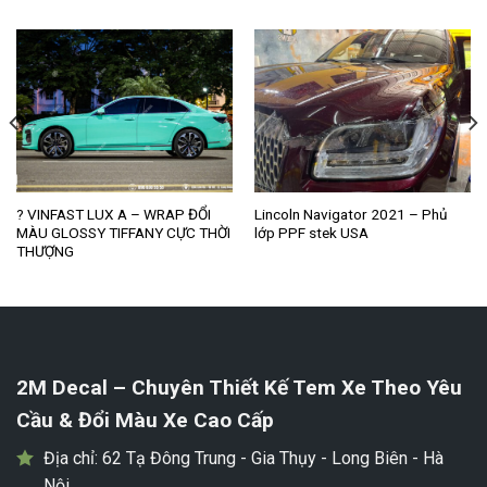
? VINFAST LUX A – WRAP ĐỔI
Lincoln Navigator 2021 – Phủ
MÀU GLOSSY TIFFANY CỰC THỜI
lớp PPF stek USA
THƯỢNG
2M Decal – Chuyên Thiết Kế Tem Xe Theo Yêu
Cầu & Đổi Màu Xe Cao Cấp
Địa chỉ:
62 Tạ Đông Trung - Gia Thụy - Long Biên - Hà
Nội