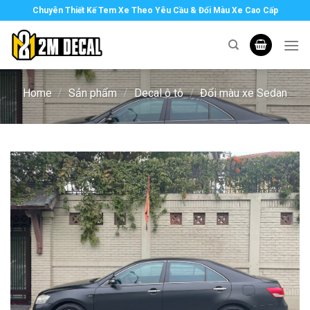
Skip
Chuyên Thiết Kế Tem Xe Theo Yêu Cầu & Đổi Màu Xe Cao Cấp
to
content
Home
/
Sản phẩm
/
Decal ô tô
/
Đổi màu xe Sedan