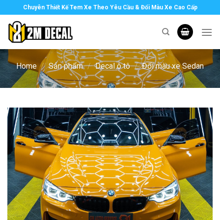
Skip
Chuyên Thiết Kế Tem Xe Theo Yêu Cầu & Đổi Màu Xe Cao Cấp
to
content
Home
/
Sản phẩm
/
Decal ô tô
/
Đổi màu xe Sedan