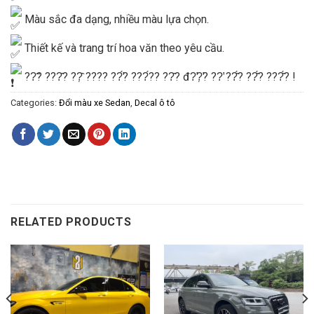
Màu sắc đa dạng, nhiều màu lựa chọn.
Thiết kế và trang trí hoa văn theo yêu cầu.
??̃? ???̂? ??̣̂ ???? ??̛́? ???́?? ??̂? đ?̛?̛̣? ??̛ ??̂́? ??̂́? ???̂́? !
Categories:
Đổi màu xe Sedan
,
Decal ô tô
RELATED PRODUCTS