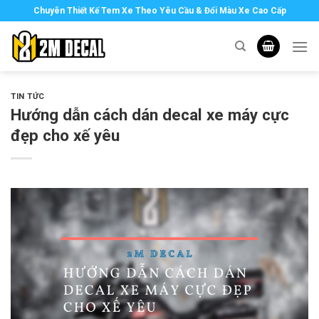
Skip
Chuyên Thiết Kế Tem Xe Theo Yêu Cầu & Đổi Màu Xe Cao Cấp
to
content
TIN TỨC
Hướng dẫn cách dán decal xe máy cực
đẹp cho xế yêu