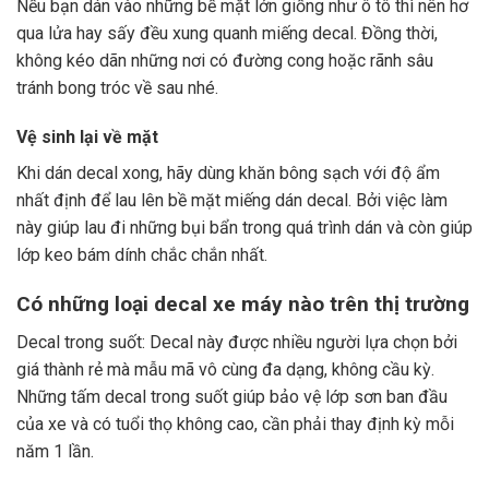
Nếu bạn dán vào những bề mặt lớn giống như ô tô thì nên hơ
qua lửa hay sấy đều xung quanh miếng decal. Đồng thời,
không kéo dãn những nơi có đường cong hoặc rãnh sâu
tránh bong tróc về sau nhé.
Vệ sinh lại về mặt
Khi dán decal xong, hãy dùng khăn bông sạch với độ ẩm
nhất định để lau lên bề mặt miếng dán decal. Bởi việc làm
này giúp lau đi những bụi bẩn trong quá trình dán và còn giúp
lớp keo bám dính chắc chắn nhất.
Có những loại decal xe máy nào trên thị trường
Decal trong suốt: Decal này được nhiều người lựa chọn bởi
giá thành rẻ mà mẫu mã vô cùng đa dạng, không cầu kỳ.
Những tấm decal trong suốt giúp bảo vệ lớp sơn ban đầu
của xe và có tuổi thọ không cao, cần phải thay định kỳ mỗi
năm 1 lần.