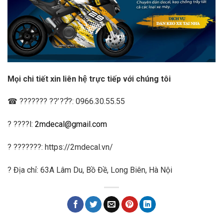
Mọi chi tiết xin liên hệ trực tiếp với chúng tôi
☎ ??????? ??̛ ??̂́?: 0966.30.55.55
? ????l:
2mdecal@gmail.com
? ???????: https://2mdecal.vn/
? Địa chỉ: 63A Lâm Du, Bồ Đề, Long Biên, Hà Nội