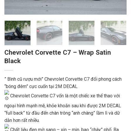
Chevrolet Corvette C7 – Wrap Satin
Black
” Bình cũ rượu mới” Chevrolet Corvette C7 đổi phong cách
“bóng đêm” cực cuốn tại 2M DECAL
Chevrolet Corvette C7 vốn là một chiếc xe thể thao với
ngoại hình mạnh mẽ, khỏe khoắn sau khi được 2M DECAL
“full back” từ đầu đến chân trông “anh chàng” lầm lì và dữ
dằn hơn rất nhiều.
Chất liệu đen mờ sang – xịn – mịn, bao “cháy” phố. Ra