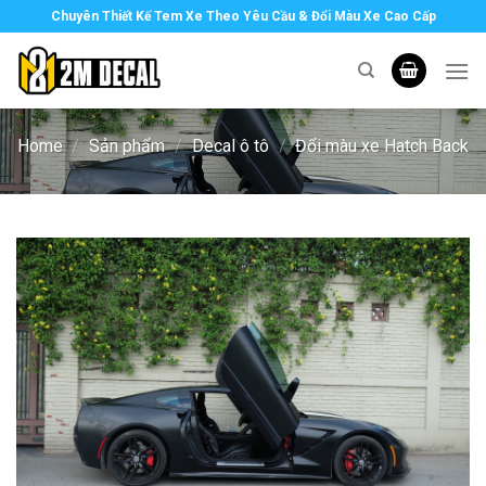
Skip
Chuyên Thiết Kế Tem Xe Theo Yêu Cầu & Đổi Màu Xe Cao Cấp
to
content
Home
/
Sản phẩm
/
Decal ô tô
/
Đổi màu xe Hatch Back