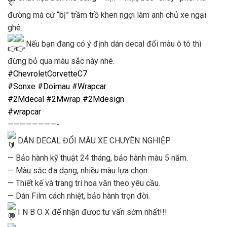
đường mà cứ “bị” trầm trồ khen ngợi làm anh chủ xe ngại
ghê.
Nếu bạn đang có ý định dán decal đổi màu ô tô thì
đừng bỏ qua màu sắc này nhé.
#ChevroletCorvetteC7
#Sonxe
#Doimau
#Wrapcar
#2Mdecal
#2Mwrap
#2Mdesign
#wrapcar
————————-
DÁN DECAL ĐỔI MÀU XE CHUYÊN NGHIỆP
— Bảo hành kỹ thuật 24 tháng, bảo hành màu 5 năm.
— Màu sắc đa dạng, nhiều màu lựa chọn.
— Thiết kế và trang trí hoa văn theo yêu cầu.
— Dán Film cách nhiệt, bảo hành trọn đời.
I N B O X để nhận được tư vấn sớm nhất!!!