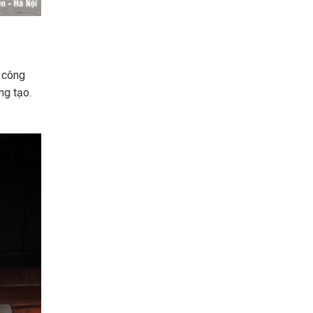
a công
ng tạo.