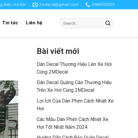
g Biên, Hà Nội
2mdecal@gmail.com
0966305555
Search
Tin tức
Liên hệ
for:
Bài viết mới
Dán Decal Thương Hiệu Lên Xe Hơi
Cùng 2MDecal
Dán Decal Quảng Cáo Thương Hiệu
Trên Xe Hơi Cùng 2MDecal
Lợi Ích Của Dán Phim Cách Nhiệt Xe
Hơi
Các Mẫu Dán Phim Cách Nhiệt Xe
Hơi Tốt Nhất Năm 2024
Hướng Dẫn Cách Bảo Quản Decal