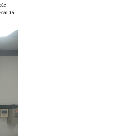
các
ecal đã