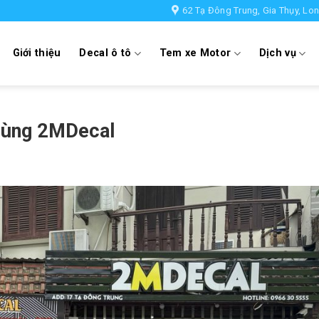
62 Tạ Đông Trung, Gia Thụy, Lon
Giới thiệu
Decal ô tô
Tem xe Motor
Dịch vụ
 Cùng 2MDecal