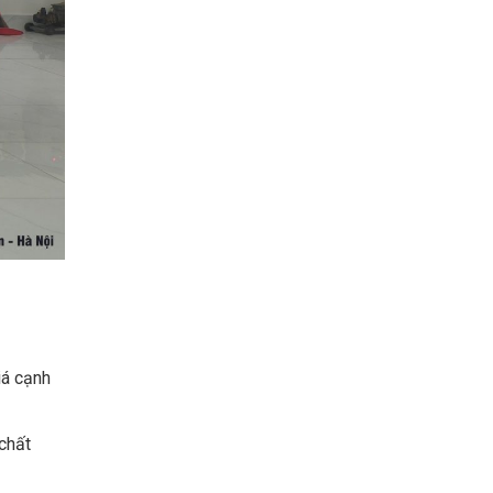
iá cạnh
chất