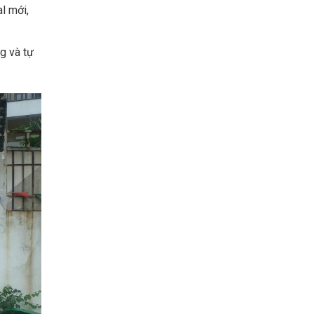
l mới,
g và tự