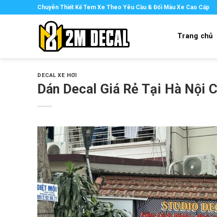
Skip
Chuyên Thiết Kế Tem Xe Theo Yêu Cầu & Đổi Màu Xe Cao Cấp
to
content
Trang chủ
DECAL XE HƠI
Dán Decal Giá Rẻ Tại Hà Nội