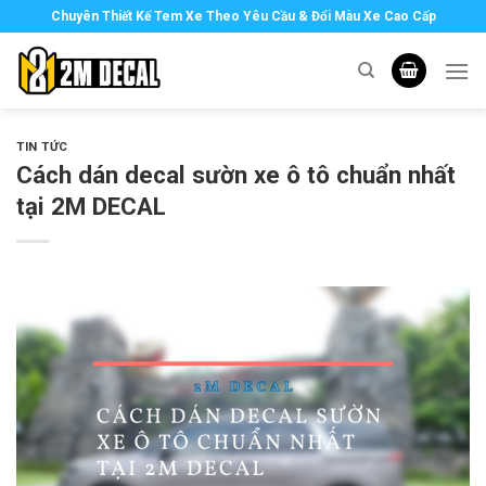
Skip
Chuyên Thiết Kế Tem Xe Theo Yêu Cầu & Đổi Màu Xe Cao Cấp
to
content
TIN TỨC
Cách dán decal sườn xe ô tô chuẩn nhất
tại 2M DECAL