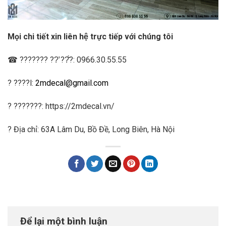
Mọi chi tiết xin liên hệ trực tiếp với chúng tôi
☎ ??????? ??̛ ??̂́?: 0966.30.55.55
? ????l:
2mdecal@gmail.com
? ???????: https://2mdecal.vn/
? Địa chỉ: 63A Lâm Du, Bồ Đề, Long Biên, Hà Nội
Để lại một bình luận