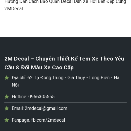
Hướng Dẫn Cách Bảo Quản Decal Dán Xe Hơi Bền Đẹp Cùng
2MDecal
2M Decal – Chuyên Thiết Kế Tem Xe Theo Yêu
Cầu & Đổi Màu Xe Cao Cấp
Địa chỉ:
62 Tạ Đông Trung - Gia Thụy - Long Biên - Hà
Nội
Hotline:
0966305555
Email:
2mdecal@gmail.com
Fanpage:
fb.com/2mdecal