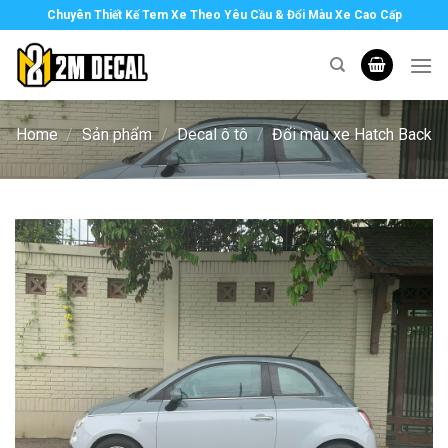
Skip
Chuyên Thiết Kế Tem Xe Theo Yêu Cầu & Đổi Màu Xe Cao Cấp
to
content
Home
/
Sản phẩm
/
Decal ô tô
/
Đổi màu xe Hatch Back