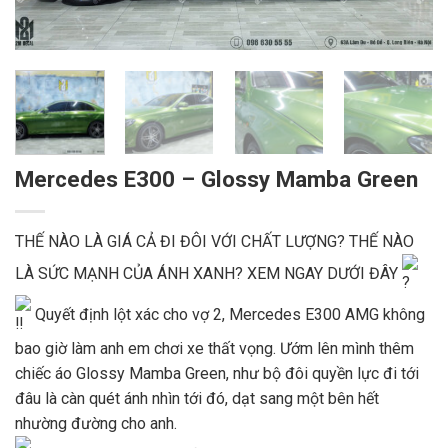
Mercedes E300 – Glossy Mamba Green
THẾ NÀO LÀ GIÁ CẢ ĐI ĐÔI VỚI CHẤT LƯỢNG? THẾ NÀO
LÀ SỨC MẠNH CỦA ÁNH XANH? XEM NGAY DƯỚI ĐÂY
Quyết định lột xác cho vợ 2, Mercedes E300 AMG không
bao giờ làm anh em chơi xe thất vọng. Ướm lên mình thêm
chiếc áo Glossy Mamba Green, như bộ đôi quyền lực đi tới
đâu là càn quét ánh nhìn tới đó, dạt sang một bên hết
nhường đường cho anh.