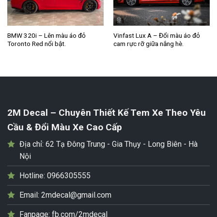
BMW 320i – Lên màu áo đỏ
Vinfast Lux A – Đổi màu áo đỏ
Toronto Red nổi bật.
cam rực rỡ giữa nắng hè.
2M Decal – Chuyên Thiết Kế Tem Xe Theo Yêu
Cầu & Đổi Màu Xe Cao Cấp
Địa chỉ:
62 Tạ Đông Trung - Gia Thụy - Long Biên - Hà
Nội
Hotline:
0966305555
Email:
2mdecal@gmail.com
Fanpage:
fb.com/2mdecal