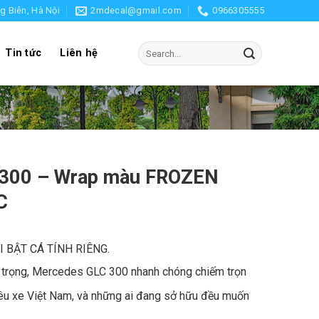
g Biên, Hà Nội
2mdecal@gmail.com
0966305555
Search
Tin tức
Liên hệ
for:
300 – Wrap màu FROZEN
C
 BẬT CÁ TÍNH RIÊNG.
rọng, Mercedes GLC 300 nhanh chóng chiếm trọn
yêu xe Việt Nam, và những ai đang sở hữu đều muốn