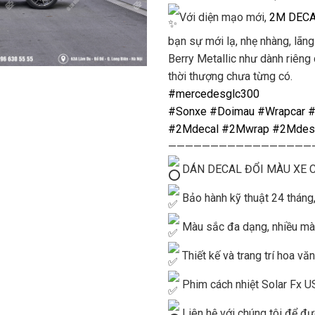
Với diện mạo mới,
2M DEC
bạn sự mới lạ, nhẹ nhàng, lãn
Berry Metallic như dành riêng 
thời thượng chưa từng có.
#mercedesglc300
#Sonxe
#Doimau
#Wrapcar
#
#2Mdecal
#2Mwrap
#2Mdes
—————————————————
DÁN DECAL ĐỔI MÀU XE 
Bảo hành kỹ thuật 24 tháng
Màu sắc đa dạng, nhiều màu
Thiết kế và trang trí hoa vă
Phim cách nhiệt Solar Fx US
Liên hệ với chúng tôi để đư