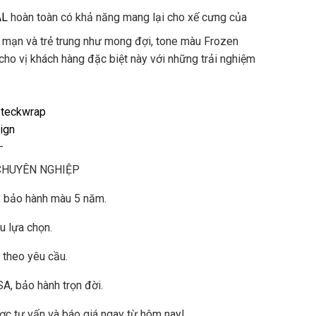
AL
hoàn toàn có khả năng mang lại cho xế cưng của
g mạn và trẻ trung như mong đợi, tone màu Frozen
cho vị khách hàng đặc biệt này với những trải nghiệm
teckwrap
ign
–
CHUYÊN NGHIỆP
, bảo hành màu 5 năm.
 lựa chọn.
n theo yêu cầu.
A, bảo hành trọn đời.
ợc tư vấn và báo giá ngay từ hôm nay!