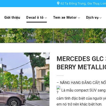
62 Tạ Đông Trung, Gia Thụy, Lon
Giới thiệu
Decal ô tô
Tem xe Motor
Dịch vụ
 xe SUV
MERCEDES GLC 
BERRY METALLI
– NÂNG HẠNG ĐẲNG CẤP, NỔI
Là mẫu compact SUV sang t
cảm tình đặc biệt của người 
em nó trở nên khác biệt hơn.