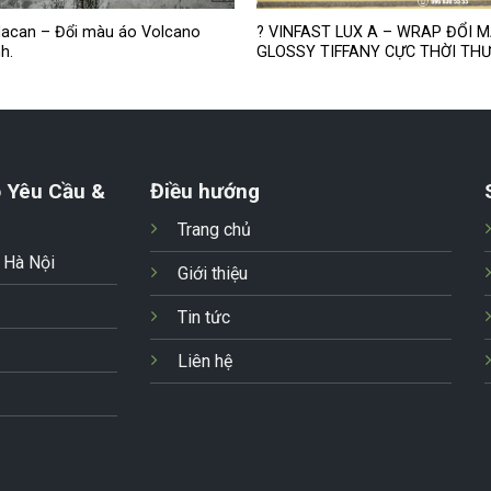
acan – Đổi màu áo Volcano
? VINFAST LUX A – WRAP ĐỔI 
h.
GLOSSY TIFFANY CỰC THỜI TH
 Yêu Cầu &
Điều hướng
Trang chủ
- Hà Nội
Giới thiệu
Tin tức
Liên hệ