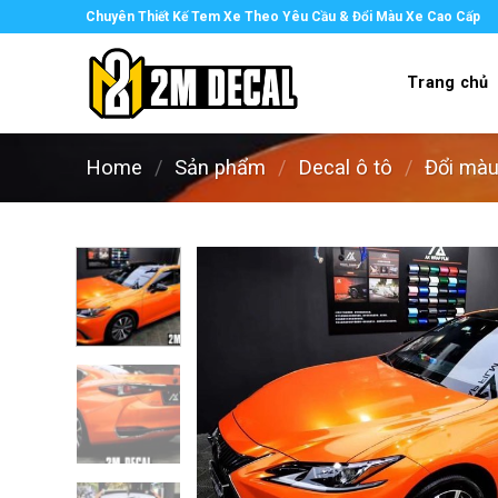
Skip
Chuyên Thiết Kế Tem Xe Theo Yêu Cầu & Đổi Màu Xe Cao Cấp
to
content
Trang chủ
Home
/
Sản phẩm
/
Decal ô tô
/
Đổi màu