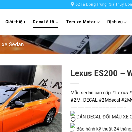
62 Tạ Đông Trung, Gia Thụy, Lon
Giới thiệu
Decal ô tô
Tem xe Motor
Dịch vụ
 xe Sedan
Lexus ES200 – 
Mẫu sedan cao cấp
#Lexus
#
#2M_DECAL
#2Mdecal
#2M
———————————————–
DÁN DECAL ĐỔI MÀU XE 
Bảo hành kỹ thuật 24 tháng