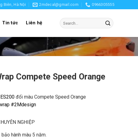
g Biên, Hà Nội
2mdecal@gmail.com
0966305555
Search
Tin tức
Liên hệ
for:
Wrap Compete Speed Orange
ES200
đổi màu Compete Speed Orange
wrap
#2Mdesign
CHUYÊN NGHIỆP
, bảo hành màu 5 năm.